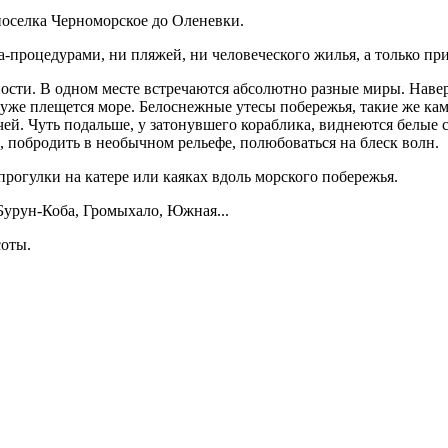
 поселка Черноморское до Оленевки.
-процедурами, ни пляжей, ни человеческого жилья, а только пр
ости. В одном месте встречаются абсолютно разные миры. Навер
 уже плещется море. Белоснежные утесы побережья, такие же кам
ей. Чуть подальше, у затонувшего кораблика, виднеются белые
 побродить в необычном рельефе, полюбоваться на блеск волн.
прогулки на катере или каяках вдоль морского побережья.
Бурун-Коба, Громыхало, Южная...
соты.