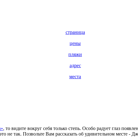
страница
цены
пляжи
адрес
места
а»
, то видите вокруг себя только степь. Особо радует глаз появл
это не так. Позвольте Вам рассказать об удивительном месте - Дж