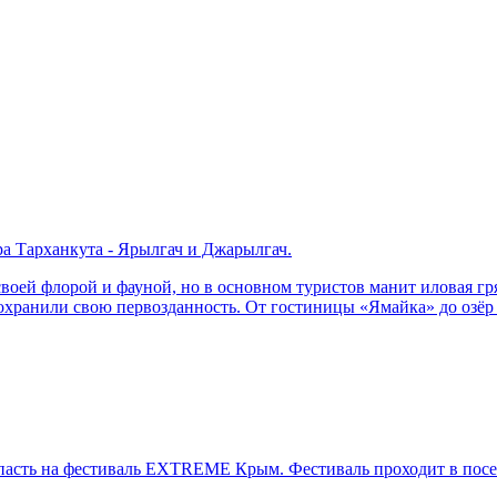
а Тарханкута - Ярылгач и Джарылгач.
оей флорой и фауной, но в основном туристов манит иловая гря
сохранили свою первозданность. От гостиницы «Ямайка» до озёр
опасть на фестиваль EXTREME Крым. Фестиваль проходит в посе