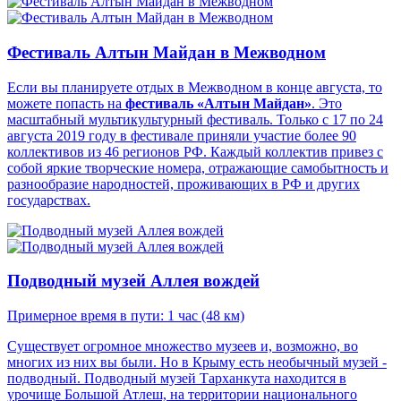
Фестиваль Алтын Майдан в Межводном
Если вы планируете отдых в Межводном в конце августа, то
можете попасть на
фестиваль «Алтын Майдан»
. Это
масштабный мультикультурный фестиваль. Только с 17 по 24
августа 2019 году в фестивале приняли участие более 90
коллективов из 46 регионов РФ. Каждый коллектив привез с
собой яркие творческие номера, отражающие самобытность и
разнообразие народностей, проживающих в РФ и других
государствах.
Подводный музей Аллея вождей
Примерное время в пути: 1 час (48 км)
Существует огромное множество музеев и, возможно, во
многих из них вы были. Но в Крыму есть необычный музей -
подводный. Подводный музей Тарханкута находится в
урочище Большой Атлеш, на территории национального