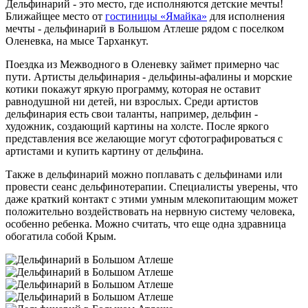
Дельфинарий - это место, где исполняются детские мечты!
Ближайщее место от
гостиницы «Ямайка»
для исполнения
мечты - дельфинарий в Большом Атлеше рядом с поселком
Оленевка, на мысе Тарханкут.
Поездка из Межводного в Оленевку займет примерно час
пути. Артисты дельфинария - дельфины-афалины и морские
котики покажут яркую программу, которая не оставит
равнодушной ни детей, ни взрослых. Среди артистов
дельфинария есть свои таланты, например, дельфин -
художник, создающий картины на холсте. После яркого
представления все желающие могут сфотографироваться с
артистами и купить картину от дельфина.
Также в дельфинарий можно поплавать с дельфинами или
провести сеанс дельфинотерапии. Специалисты уверены, что
даже краткий контакт с этими умным млекопитающим может
положительно воздействовать на нервную систему человека,
особенно ребенка. Можно считать, что еще одна здравница
обогатила собой Крым.